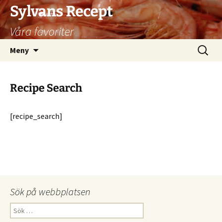
Hoppa
Sylvans Recept
till
Våra favoriter
innehåll
Sök
Meny
efter:
Recipe Search
[recipe_search]
Sök på webbplatsen
Sök
efter: