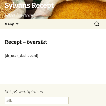
Hoppa
Sylvans Recept
till
Våra favoriter
innehåll
Sök
Meny
efter:
Recept – översikt
[dr_user_dashboard]
Sök på webbplatsen
Sök
efter: