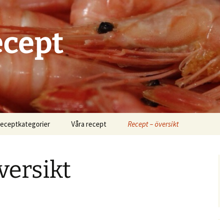
ecept
eceptkategorier
Våra recept
Recept – översikt
Recipe Search
versikt
Recipe Courses
Recipe Cooking Methods
Recipe Cuisines