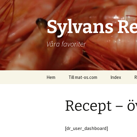
Hoppa
till
innehåll
Sylvans R
Våra favoriter
Hem
Till mat-os.com
Index
R
Recept – ö
[dr_user_dashboard]